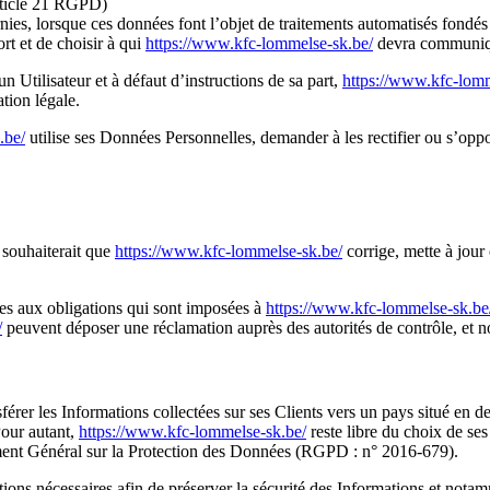
article 21 RGPD)
ournies, lorsque ces données font l’objet de traitements automatisés fond
ort et de choisir à qui
https://www.kfc-lommelse-sk.be/
devra communique
 Utilisateur et à défaut d’instructions de sa part,
https://www.kfc-lomm
tion légale.
.be/
utilise ses Données Personnelles, demander à les rectifier ou s’oppos
 souhaiterait que
https://www.kfc-lommelse-sk.be/
corrige, mette à jour
s aux obligations qui sont imposées à
https://www.kfc-lommelse-sk.be
/
peuvent déposer une réclamation auprès des autorités de contrôle, et n
ransférer les Informations collectées sur ses Clients vers un pays situé
Pour autant,
https://www.kfc-lommelse-sk.be/
reste libre du choix de ses
ement Général sur la Protection des Données (RGPD : n° 2016-679).
tions nécessaires afin de préserver la sécurité des Informations et no