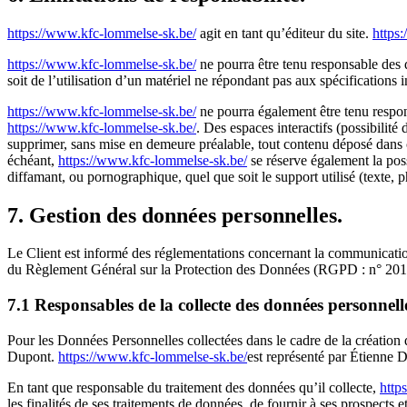
https://www.kfc-lommelse-sk.be/
agit en tant qu’éditeur du site.
https
https://www.kfc-lommelse-sk.be/
ne pourra être tenu responsable des do
soit de l’utilisation d’un matériel ne répondant pas aux spécifications 
https://www.kfc-lommelse-sk.be/
ne pourra également être tenu respon
https://www.kfc-lommelse-sk.be/
. Des espaces interactifs (possibilité
supprimer, sans mise en demeure préalable, tout contenu déposé dans cet
échéant,
https://www.kfc-lommelse-sk.be/
se réserve également la possi
diffamant, ou pornographique, quel que soit le support utilisé (texte,
7. Gestion des données personnelles.
Le Client est informé des réglementations concernant la communicatio
du Règlement Général sur la Protection des Données (RGPD : n° 201
7.1 Responsables de la collecte des données personnell
Pour les Données Personnelles collectées dans le cadre de la création 
Dupont.
https://www.kfc-lommelse-sk.be/
est représenté par Étienne D
En tant que responsable du traitement des données qu’il collecte,
http
les finalités de ses traitements de données, de fournir à ses prospects 