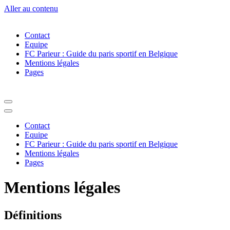
Aller au contenu
Contact
Equipe
FC Parieur : Guide du paris sportif en Belgique
Mentions légales
Pages
Menu
de
Menu
navigation
de
Contact
navigation
Equipe
FC Parieur : Guide du paris sportif en Belgique
Mentions légales
Pages
Mentions légales
Définitions