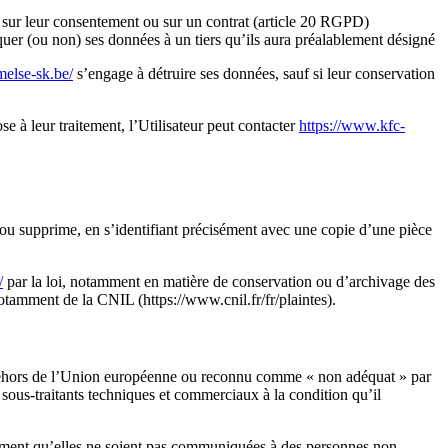
és sur leur consentement ou sur un contrat (article 20 RGPD)
r (ou non) ses données à un tiers qu’ils aura préalablement désigné
else-sk.be/
s’engage à détruire ses données, sauf si leur conservation
e à leur traitement, l’Utilisateur peut contacter
https://www.kfc-
 ou supprime, en s’identifiant précisément avec une copie d’une pièce
/
par la loi, notamment en matière de conservation ou d’archivage des
otamment de la CNIL (https://www.cnil.fr/fr/plaintes).
 en dehors de l’Union européenne ou reconnu comme « non adéquat » par
 sous-traitants techniques et commerciaux à la condition qu’il
tamment qu’elles ne soient pas communiquées à des personnes non