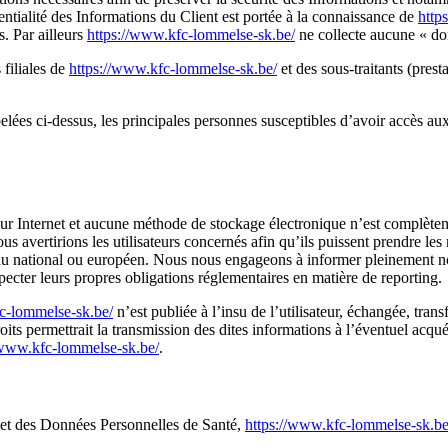
dentialité des Informations du Client est portée à la connaissance de
http
s. Par ailleurs
https://www.kfc-lommelse-sk.be/
ne collecte aucune « do
 filiales de
https://www.kfc-lommelse-sk.be/
et des sous-traitants (presta
appelées ci-dessus, les principales personnes susceptibles d’avoir accès a
 sur Internet et aucune méthode de stockage électronique n’est complèt
s avertirions les utilisateurs concernés afin qu’ils puissent prendre le
eau national ou européen. Nous nous engageons à informer pleinement nos 
especter leurs propres obligations réglementaires en matière de reporting.
c-lommelse-sk.be/
n’est publiée à l’insu de l’utilisateur, échangée, tra
oits permettrait la transmission des dites informations à l’éventuel acq
/www.kfc-lommelse-sk.be/
.
s et des Données Personnelles de Santé,
https://www.kfc-lommelse-sk.be