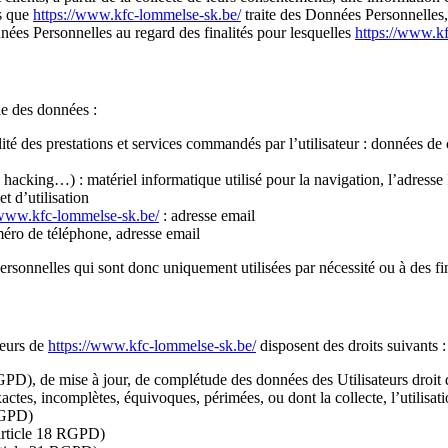
is que
https://www.kfc-lommelse-sk.be/
traite des Données Personnelles
nnées Personnelles au regard des finalités pour lesquelles
https://www.k
tie des données :
ilité des prestations et services commandés par l’utilisateur : données de 
 hacking…) : matériel informatique utilisé pour la navigation, l’adresse 
t d’utilisation
/www.kfc-lommelse-sk.be/
: adresse email
ro de téléphone, adresse email
onnelles qui sont donc uniquement utilisées par nécessité ou à des fins
teurs de
https://www.kfc-lommelse-sk.be/
disposent des droits suivants :
RGPD), de mise à jour, de complétude des données des Utilisateurs droit
actes, incomplètes, équivoques, périmées, ou dont la collecte, l’utilisat
 RGPD)
 (article 18 RGPD)