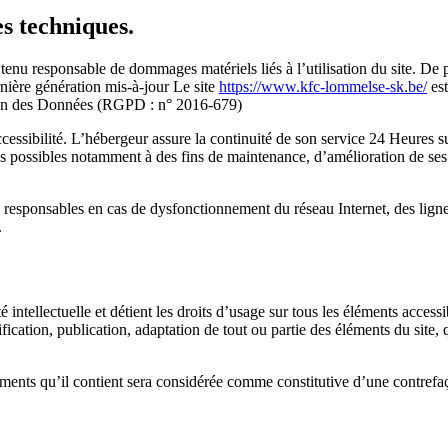
es techniques.
e tenu responsable de dommages matériels liés à l’utilisation du site. De pl
rnière génération mis-à-jour Le site
https://www.kfc-lommelse-sk.be/
est
ion des Données (RGPD : n° 2016-679)
ccessibilité. L’hébergeur assure la continuité de son service 24 Heures su
 possibles notamment à des fins de maintenance, d’amélioration de ses in
s responsables en cas de dysfonctionnement du réseau Internet, des ligne
.
té intellectuelle et détient les droits d’usage sur tous les éléments access
ication, publication, adaptation de tout ou partie des éléments du site, q
éments qu’il contient sera considérée comme constitutive d’une contref