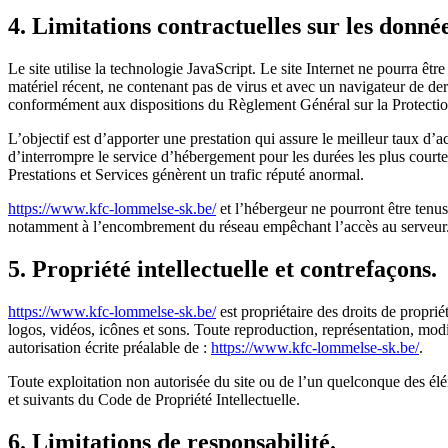
4. Limitations contractuelles sur les donné
Le site utilise la technologie JavaScript. Le site Internet ne pourra êtr
matériel récent, ne contenant pas de virus et avec un navigateur de de
conformément aux dispositions du Règlement Général sur la Protect
L’objectif est d’apporter une prestation qui assure le meilleur taux d’a
d’interrompre le service d’hébergement pour les durées les plus courtes
Prestations et Services génèrent un trafic réputé anormal.
https://www.kfc-lommelse-sk.be/
et l’hébergeur ne pourront être tenu
notamment à l’encombrement du réseau empêchant l’accès au serveur
5. Propriété intellectuelle et contrefaçons.
https://www.kfc-lommelse-sk.be/
est propriétaire des droits de proprié
logos, vidéos, icônes et sons. Toute reproduction, représentation, modif
autorisation écrite préalable de :
https://www.kfc-lommelse-sk.be/
.
Toute exploitation non autorisée du site ou de l’un quelconque des él
et suivants du Code de Propriété Intellectuelle.
6. Limitations de responsabilité.