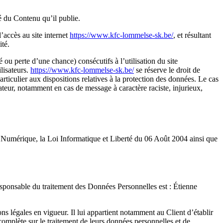
té du Contenu qu’il publie.
l’accès au site internet
https://www.kfc-lommelse-sk.be/
, et résultant
ité.
u perte d’une chance) consécutifs à l’utilisation du site
ilisateurs.
https://www.kfc-lommelse-sk.be/
se réserve le droit de
rticulier aux dispositions relatives à la protection des données. Le cas
isateur, notamment en cas de message à caractère raciste, injurieux,
 Numérique, la Loi Informatique et Liberté du 06 Août 2004 ainsi que
responsable du traitement des Données Personnelles est : Étienne
ns légales en vigueur. Il lui appartient notamment au Client d’établir
n complète sur le traitement de leurs données personnelles et de