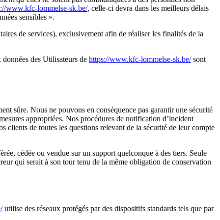
s://www.kfc-lommelse-sk.be/
, celle-ci devra dans les meilleurs délais
nnées sensibles ».
taires de services), exclusivement afin de réaliser les finalités de la
ux données des Utilisateurs de
https://www.kfc-lommelse-sk.be/
sont
ement sûre. Nous ne pouvons en conséquence pas garantir une sécurité
s mesures appropriées. Nos procédures de notification d’incident
clients de toutes les questions relevant de la sécurité de leur compte
nsférée, cédée ou vendue sur un support quelconque à des tiers. Seule
uéreur qui serait à son tour tenu de la même obligation de conservation
/
utilise des réseaux protégés par des dispositifs standards tels que par