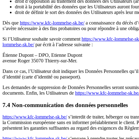
droit d’opposition au traitement des données des Utilisateurs (
droit à la portabilité des données que les Utilisateurs auront f
droit de définir le sort des données des Utilisateurs après leur m
Dès que
https://www.kfc-lommelse-sk.be/
a connaissance du décès d’un
s’avère nécessaire à des fins probatoires ou pour répondre à une obliga
Si l’Utilisateur souhaite savoir comment
https://www.kfc-lommelse-sk
lommelse-sk.be/
par écrit à l’adresse suivante :
Étienne Dupont – DPO, Etienne Dupont
avenue Roger 35070 Thierry-sur-Mer.
Dans ce cas, l’Utilisateur doit indiquer les Données Personnelles qu’il
d’identité (carte d’identité ou passeport).
Les demandes de suppression de Données Personnelles seront soumise
documents. Enfin, les Utilisateurs de
https://www.kfc-lommelse-sk.be
7.4 Non-communication des données personnelles
https://www.kfc-lommelse-sk.be/
s’interdit de traiter, héberger ou t
la Commission européenne sans en informer préalablement le client. 
présentent les garanties suffisantes au regard des exigences du Règl
https://www.kfc-lommelse-sk.be/
s’engage à prendre toutes les précau