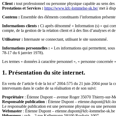
Client :
tout professionnel ou personne physique capable au sens des ar
Prestations et Services :
https://www.kfc-lommelse-sk.be/
met à dispo
Contenu :
Ensemble des éléments constituants l’information présente 
Informations clients :
Ci après dénommé « Information (s) » qui corr
compte, de la gestion de la relation client et à des fins d’analyses et de 
Utilisateur :
Internaute se connectant, utilisant le site susnommé.
Informations personnelles :
« Les informations qui permettent, sous q
78-17 du 6 janvier 1978).
Les termes « données à caractère personnel », « personne concernée »,
1. Présentation du site internet.
En vertu de l’article 6 de la loi n° 2004-575 du 21 juin 2004 pour la c
intervenants dans le cadre de sa réalisation et de son suivi:
Propriétaire
: Étienne Dupont – avenue Roger 35070 Thierry-sur-M
Responsable publication
: Étienne Dupont –
etienne.dupont@kfc-lo
Le responsable publication est une personne physique ou une personn
Webmaster
: Étienne Dupont –
etienne.dupont@kfc-lommelse-sk.be
Hébergeur
: ovh – 2 rue Kellermann 59100 Roubaix 1007