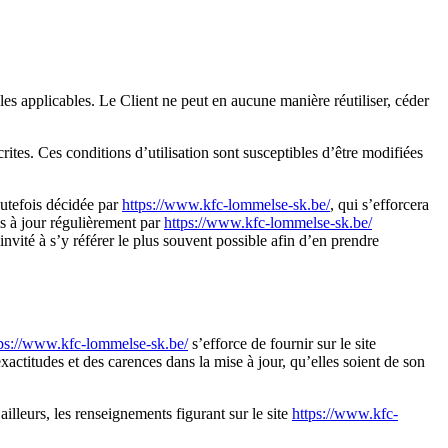
les applicables. Le Client ne peut en aucune manière réutiliser, céder
rites. Ces conditions d’utilisation sont susceptibles d’être modifiées
outefois décidée par
https://www.kfc-lommelse-sk.be/
, qui s’efforcera
s à jour régulièrement par
https://www.kfc-lommelse-sk.be/
nvité à s’y référer le plus souvent possible afin d’en prendre
tps://www.kfc-lommelse-sk.be/
s’efforce de fournir sur le site
xactitudes et des carences dans la mise à jour, qu’elles soient de son
 ailleurs, les renseignements figurant sur le site
https://www.kfc-