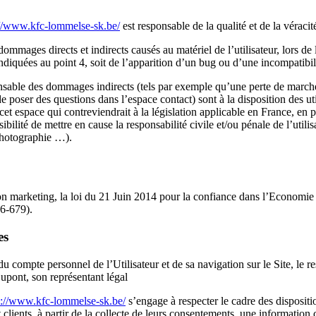
://www.kfc-lommelse-sk.be/
est responsable de la qualité et de la véraci
mmages directs et indirects causés au matériel de l’utilisateur, lors de 
indiquées au point 4, soit de l’apparition d’un bug ou d’une incompatibil
sable des dommages indirects (tels par exemple qu’une perte de marché o
 de poser des questions dans l’espace contact) sont à la disposition des ut
 espace qui contreviendrait à la législation applicable en France, en pa
bilité de mettre en cause la responsabilité civile et/ou pénale de l’util
 photographie …).
n marketing, la loi du 21 Juin 2014 pour la confiance dans l’Economie
6-679).
es
du compte personnel de l’Utilisateur et de sa navigation sur le Site, le 
upont, son représentant légal
s://www.kfc-lommelse-sk.be/
s’engage à respecter le cadre des dispositio
et clients, à partir de la collecte de leurs consentements, une informatio