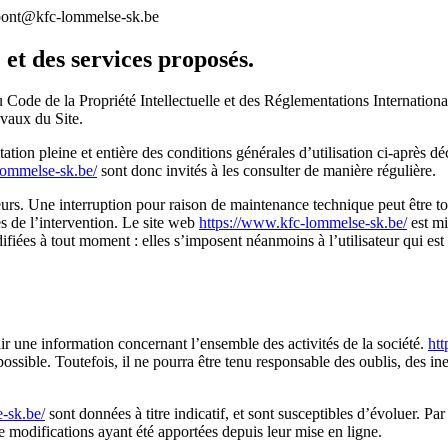
pont@kfc-lommelse-sk.be
 et des services proposés.
u Code de la Propriété Intellectuelle et des Réglementations Internationa
avaux du Site.
ation pleine et entière des conditions générales d’utilisation ci-après déc
lommelse-sk.be/
sont donc invités à les consulter de manière régulière.
eurs. Une interruption pour raison de maintenance technique peut être t
s de l’intervention. Le site web
https://www.kfc-lommelse-sk.be/
est mi
ées à tout moment : elles s’imposent néanmoins à l’utilisateur qui est i
ir une information concernant l’ensemble des activités de la société.
ht
ssible. Toutefois, il ne pourra être tenu responsable des oublis, des ine
-sk.be/
sont données à titre indicatif, et sont susceptibles d’évoluer. Par
e modifications ayant été apportées depuis leur mise en ligne.