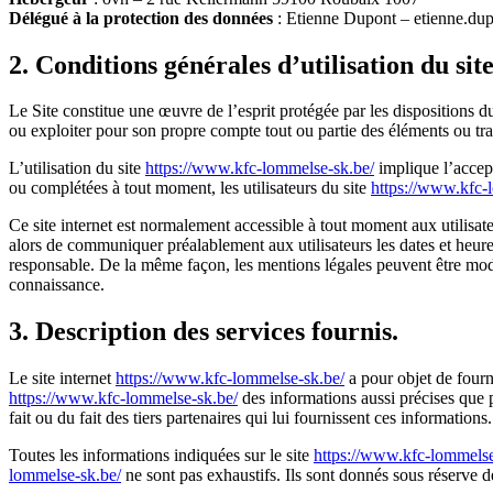
Délégué à la protection des données
: Etienne Dupont –
etienne.du
2. Conditions générales d’utilisation du site
Le Site constitue une œuvre de l’esprit protégée par les dispositions d
ou exploiter pour son propre compte tout ou partie des éléments ou tr
L’utilisation du site
https://www.kfc-lommelse-sk.be/
implique l’accept
ou complétées à tout moment, les utilisateurs du site
https://www.kfc-
Ce site internet est normalement accessible à tout moment aux utilisat
alors de communiquer préalablement aux utilisateurs les dates et heure
responsable. De la même façon, les mentions légales peuvent être modifi
connaissance.
3. Description des services fournis.
Le site internet
https://www.kfc-lommelse-sk.be/
a pour objet de fourn
https://www.kfc-lommelse-sk.be/
des informations aussi précises que po
fait ou du fait des tiers partenaires qui lui fournissent ces informations.
Toutes les informations indiquées sur le site
https://www.kfc-lommelse
lommelse-sk.be/
ne sont pas exhaustifs. Ils sont donnés sous réserve d