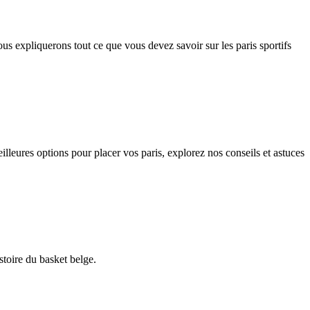
us expliquerons tout ce que vous devez savoir sur les paris sportifs
leures options pour placer vos paris, explorez nos conseils et astuces
stoire du basket belge.