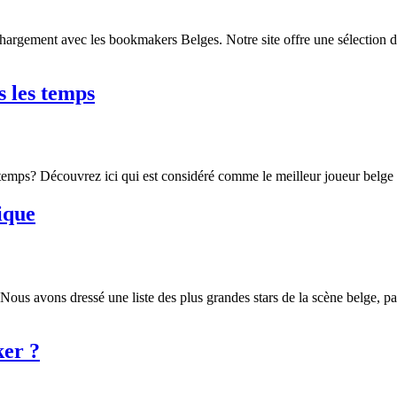
léchargement avec les bookmakers Belges. Notre site offre une sélectio
s les temps
 temps? Découvrez ici qui est considéré comme le meilleur joueur belge 
ique
Nous avons dressé une liste des plus grandes stars de la scène belge, pa
ker ?