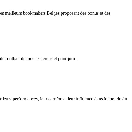
n des meilleurs bookmakers Belges proposant des bonus et des
de football de tous les temps et pourquoi.
r leurs performances, leur carrière et leur influence dans le monde du