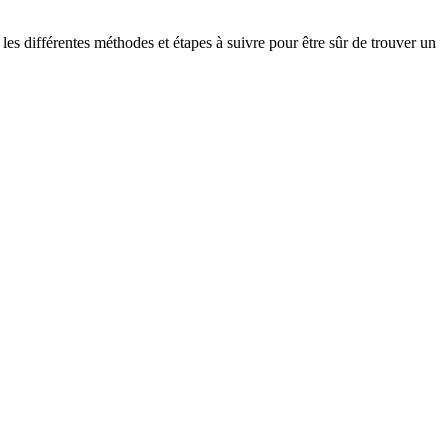
les différentes méthodes et étapes à suivre pour être sûr de trouver un