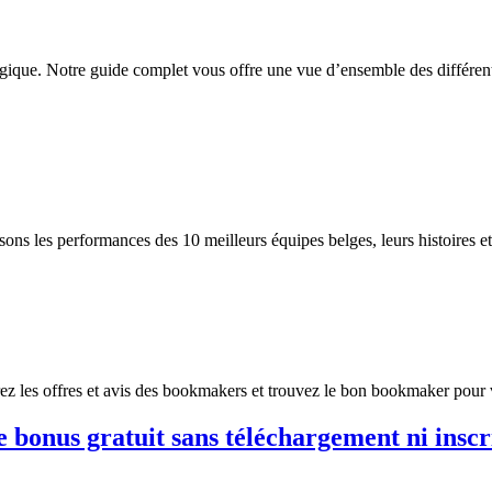
gique. Notre guide complet vous offre une vue d’ensemble des différentes 
ns les performances des 10 meilleurs équipes belges, leurs histoires et 
 les offres et avis des bookmakers et trouvez le bon bookmaker pour 
 bonus gratuit sans téléchargement ni inscr